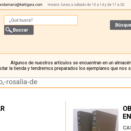
undamano@kattigara.com
Horario: lunes a sábado de 10 a 14 y de 17 a 20.
Búsque
Algunos de nuestros artículos se encuentran en un almacén
itar la tienda y tendremos preparados los ejemplares que nos s
,-rosalia-de
AR
OB
EN
…
CA