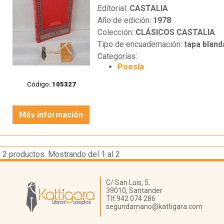
Editorial:
CASTALIA
Año de edición:
1978
Colección:
CLÁSICOS CASTALIA
Tipo de encuadernación:
tapa bland
Categorías:
Poesía
Código:
105327
Más información
2
productos. Mostrando del 1 al 2
Librería Kattigara
C/ San Luis, 5,
39010,
Santander
Tlf:
942 074 286
segundamano@kattigara.com