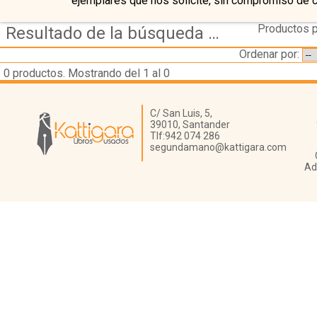
ejemplares que nos solicite, sin compromiso de 
Productos p
Resultado de la búsqueda de coleccion aula de teatro
Ordenar por:
0
productos. Mostrando del 1 al 0
Librería Kattigara
C/ San Luis, 5,
39010,
Santander
Tlf:
942 074 286
segundamano@kattigara.com
Ad