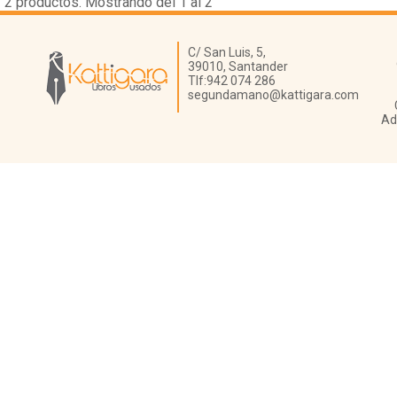
2
productos. Mostrando del 1 al 2
Librería Kattigara
C/ San Luis, 5,
39010,
Santander
Tlf:
942 074 286
segundamano@kattigara.com
Ad