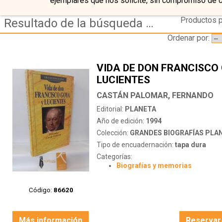
ejemplares que nos solicite, sin compromiso de 
Productos p
Resultado de la búsqueda de coleccion grandes biografias planeta deagostini
Ordenar por:
VIDA DE DON FRANCISCO
LUCIENTES
CASTÁN PALOMAR, FERNANDO
Editorial:
PLANETA
Año de edición:
1994
Colección:
GRANDES BIOGRAFÍAS PLANETA
Tipo de encuadernación:
tapa dura
Categorías:
Biografías y memorias
Código:
86620
Más información
Reservar