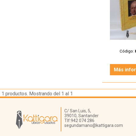
Código:
Más info
1
productos. Mostrando del 1 al 1
Librería Kattigara
C/ San Luis, 5,
39010,
Santander
Tlf:
942 074 286
segundamano@kattigara.com