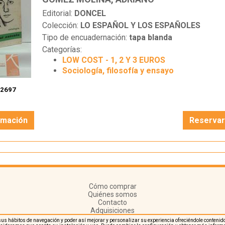
Editorial:
DONCEL
Colección:
LO ESPAÑOL Y LOS ESPAÑOLES
Tipo de encuadernación:
tapa blanda
Categorías:
LOW COST - 1, 2 Y 3 EUROS
Sociología, filosofía y ensayo
:
2697
rmación
Reserva
Cómo comprar
Quiénes somos
Contacto
Adquisiciones
re sus hábitos de navegación y poder así mejorar y personalizar su experiencia ofreciéndole conte