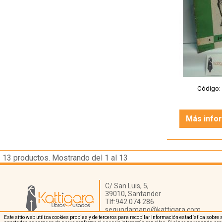
Código
Más info
13
productos. Mostrando del 1 al 13
Librería Kattigara
C/ San Luis, 5,
39010,
Santander
Tlf:
942 074 286
segundamano@kattigara.com
Este sitio web utiliza cookies propias y de terceros para recopilar información estadística sob