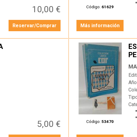
10,00 €
Código:
61629
Reservar/Comprar
Más información
A
ES
P
…
MA
Edit
Año
Col
Tip
Cat
5,00 €
Código:
53470