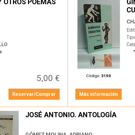
 Y OTROS POEMAS
GI
CU
…
Edit
Tip
LLO
Cat
a
5,00 €
Código:
3150
Reservar/Comprar
Más información
JOSÉ ANTONIO. ANTOLOGÍA
GÓMEZ MOLINA, ADRIANO