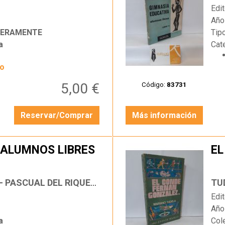
Edit
Año
DERAMENTE
Tip
a
Cat
yo
5,00 €
Código:
83731
Reservar/Comprar
Más información
 ALUMNOS LIBRES
EL
…
CHAVES FERNÁNDEZ, RAFAEL - PASCUAL DEL RIQUELME, ANTONIO
TU
Edit
Año
a
Col