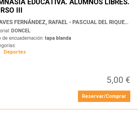
MNASIA EDUCATIVA. ALUMNOS LIBRES.
RSO III
…
CHAVES FERNÁNDEZ, RAFAEL - PASCUAL DEL RIQUELME, ANTONIO
orial:
DONCEL
o de encuadernación:
tapa blanda
egorías:
Deportes
5,00 €
Reservar/Comprar
…