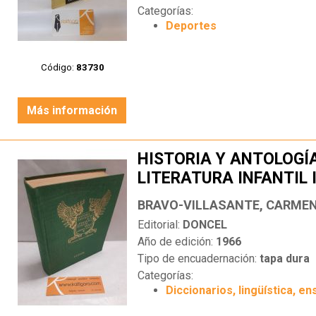
Categorías:
Deportes
Código:
83730
Más información
HISTORIA Y ANTOLOGÍA
LITERATURA INFANTIL
TOMO 1.
BRAVO-VILLASANTE, CARME
Editorial:
DONCEL
Año de edición:
1966
Tipo de encuadernación:
tapa dura
Categorías:
Diccionarios, lingüística, en