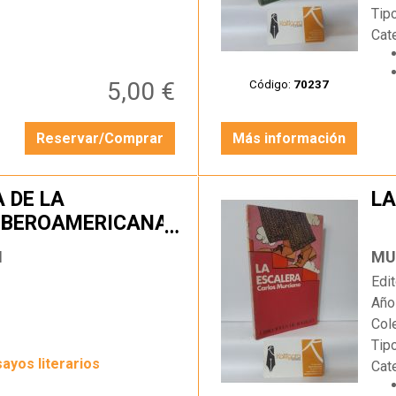
Tip
Cat
5,00 €
Código:
70237
Reservar/Comprar
Más información
 DE LA
LA
 IBEROAMERICANA.
…
N
MU
Edit
Año
Col
Tip
sayos literarios
Cat