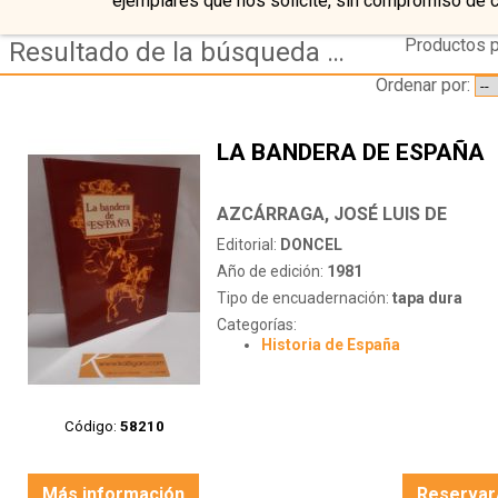
ejemplares que nos solicite, sin compromiso de 
Productos p
Resultado de la búsqueda de autor azcarraga,-jose-luis-de
Ordenar por:
LA BANDERA DE ESPAÑA
AZCÁRRAGA, JOSÉ LUIS DE
Editorial:
DONCEL
Año de edición:
1981
Tipo de encuadernación:
tapa dura
Categorías:
Historia de España
Código:
58210
Más información
Reservar