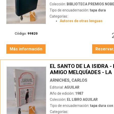
Colección:
BIBLIOTECA PREMIOS NOB
Tipo de encuadernación:
tapa dura
Categorías:
Autores de otras lenguas
Código:
99820
Más información
Reservar
EL SANTO DE LA ISIDRA - 
AMIGO MELQUÍADES - LA
VENGANZA DE LA PETRA
ARNICHES, CARLOS
Editorial:
AGUILAR
Año de edición:
1987
Colección:
EL LIBRO AGUILAR
Tipo de encuadernación:
tapa dura con s
Categorías: