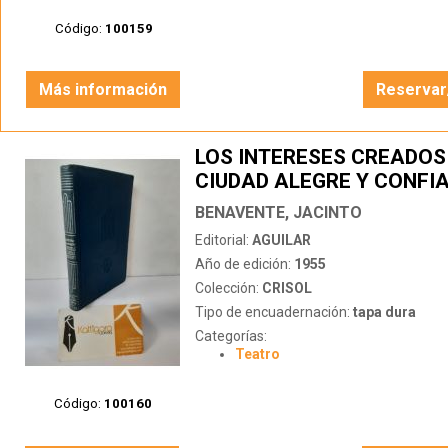
Código:
100159
Más información
Reservar
LOS INTERESES CREADOS 
CIUDAD ALEGRE Y CONFIA
CARTAS DE MUJERES
BENAVENTE, JACINTO
Editorial:
AGUILAR
Año de edición:
1955
Colección:
CRISOL
Tipo de encuadernación:
tapa dura
Categorías:
Teatro
Código:
100160