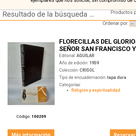
ejemplares que nos solicite, sin compromiso de 
Productos p
Resultado de la búsqueda de editorial aguilar
Ordenar por:
FLORECILLAS DEL GLORI
SEÑOR SAN FRANCISCO Y
HERMANOS
Editorial:
AGUILAR
Año de edición:
1959
Colección:
CRISOL
Tipo de encuadernación:
tapa dura
Categorías:
Religión y espiritualidad
Código:
100209
Más información
Reservar