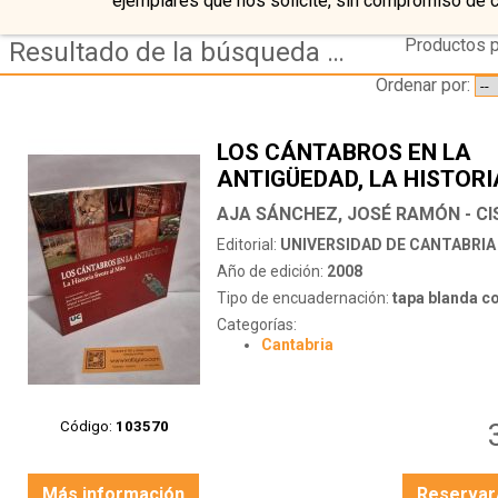
ejemplares que nos solicite, sin compromiso de 
Productos p
Resultado de la búsqueda de autor sanchez jose ramon
Ordenar por:
LOS CÁNTABROS EN LA
ANTIGÜEDAD, LA HISTORI
FRENTE AL MITO
Editorial:
UNIVERSIDAD DE CANTABRIA
Año de edición:
2008
Tipo de encuadernación:
tapa blanda c
Categorías:
Cantabria
Código:
103570
Más información
Reservar