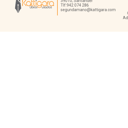
39010,
Santander
Tlf:
942 074 286
segundamano@kattigara.com
Ad