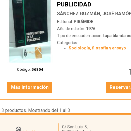
PUBLICIDAD
SÁNCHEZ GUZMÁN, JOSÉ RAMÓ
Editorial:
PIRÁMIDE
Año de edición:
1976
Tipo de encuadernación:
tapa blanda c
Categorías:
Sociología, filosofía y ensayo
Código:
56804
Más información
Reservar
3
productos. Mostrando del 1 al 3
Librería Kattigara
C/ San Luis, 5,