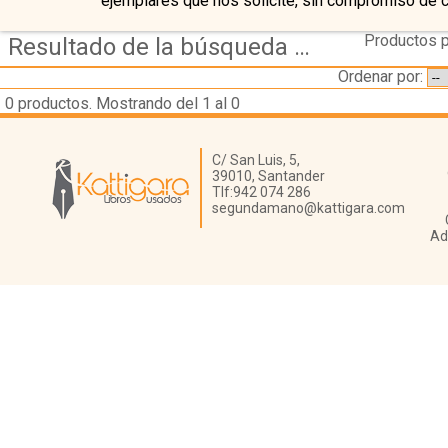
ejemplares que nos solicite, sin compromiso de 
Productos p
Resultado de la búsqueda de autor murphy joseph
Ordenar por:
0
productos. Mostrando del 1 al 0
Librería Kattigara
C/ San Luis, 5,
39010,
Santander
Tlf:
942 074 286
segundamano@kattigara.com
Ad