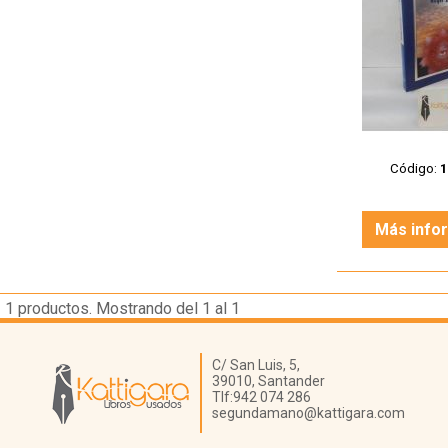
Código:
Más info
1
productos. Mostrando del 1 al 1
Librería Kattigara
C/ San Luis, 5,
39010,
Santander
Tlf:
942 074 286
segundamano@kattigara.com