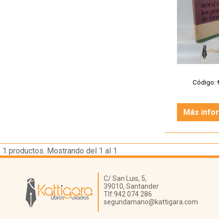
Código:
Más info
1
productos. Mostrando del 1 al 1
Librería Kattigara
C/ San Luis, 5,
39010,
Santander
Tlf:
942 074 286
segundamano@kattigara.com