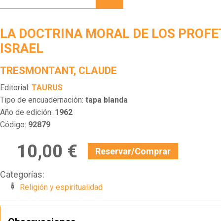
MORAL
DE LOS
PROFETAS
LA DOCTRINA MORAL DE LOS PROFE
DE
ISRAEL
ISRAEL
TRESMONTANT, CLAUDE
Editorial:
TAURUS
Tipo de encuadernación:
tapa blanda
Año de edición:
1962
Código:
92879
10,00 €
Reservar/Comprar
Categorías:
Religión y espiritualidad