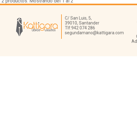
2
productos. Mostrando del 1 al 2
Librería Kattigara
C/ San Luis, 5,
39010,
Santander
Tlf:
942 074 286
segundamano@kattigara.com
Ad