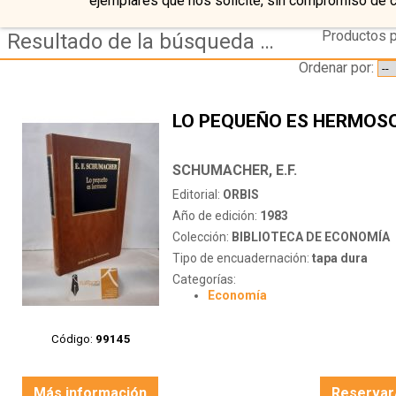
ejemplares que nos solicite, sin compromiso de 
Productos p
Resultado de la búsqueda de autor schumacher,-e.f.
Ordenar por:
LO PEQUEÑO ES HERMOS
SCHUMACHER, E.F.
Editorial:
ORBIS
Año de edición:
1983
Colección:
BIBLIOTECA DE ECONOMÍA
Tipo de encuadernación:
tapa dura
Categorías:
Economía
Código:
99145
Más información
Reservar