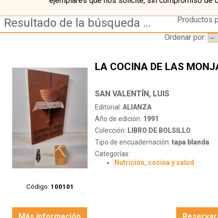
ejemplares que nos solicite, sin compromiso de 
Productos p
Resultado de la búsqueda de autor san-valentin,-luis
Ordenar por:
LA COCINA DE LAS MONJ
SAN VALENTÍN, LUIS
Editorial:
ALIANZA
Año de edición:
1991
Colección:
LIBRO DE BOLSILLO
Tipo de encuadernación:
tapa blanda
Categorías:
Nutrición, cocina y salud
Código:
100101
Más información
Reservar