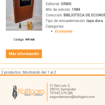
Editorial:
ORBIS
Año de edición:
1984
Colección:
BIBLIOTECA DE ECONO
Tipo de encuadernación:
tapa dura
Categorías:
Economía
Código:
99144
Más información
2
productos. Mostrando del 1 al 2
Librería Kattigara
C/ San Luis, 5,
39010,
Santander
Tlf:
942 074 286
segundamano@kattigara.com