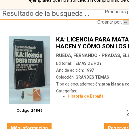
ejemplares que nos solicite, sin compromiso de 
Productos p
Resultado de la búsqueda de autor rueda,-fernando---pradas,-elena
Ordenar por:
KA: LICENCIA PARA MATA
HACEN Y CÓMO SON LOS 
MÁS PELIGROSOS DEL CE
RUEDA, FERNANDO - PRADAS, EL
Editorial:
TEMAS DE HOY
Año de edición:
1997
Colección:
GRANDES TEMAS
Tipo de encuadernación:
tapa blanda c
Categorías:
Historia de España
Código:
24849
Más información
Reservar