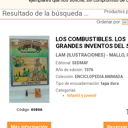
ejemplares que nos solicite, sin compromiso de 
Productos p
Resultado de la búsqueda de autor lam-(ilustraciones)---mallo,-ilda-(guiones)-mallo,-daniel-(produccion)
Ordenar por:
LOS COMBUSTIBLES. LOS
GRANDES INVENTOS DEL 
HUMANIDAD CON TOPO GI
TOMO 10
Editorial:
SEDMAY
Año de edición:
1976
Colección:
ENCICLOPEDIA ANIMADA
Tipo de encuadernación:
tapa dura
Categorías:
Infantil y juvenil
Código:
40866
Más información
Reservar