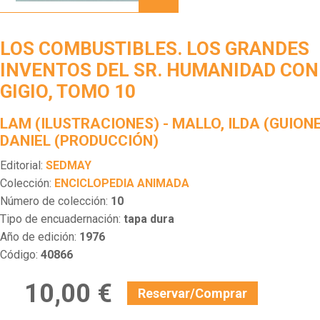
LOS
GRANDES
INVENTOS
LOS COMBUSTIBLES. LOS GRANDES
DEL
SR.
INVENTOS DEL SR. HUMANIDAD CON
HUMANIDAD
GIGIO, TOMO 10
CON
TOPO
GIGIO,
LAM (ILUSTRACIONES) - MALLO, ILDA (GUION
TOMO
DANIEL (PRODUCCIÓN)
10
Editorial:
SEDMAY
Colección:
ENCICLOPEDIA ANIMADA
Número de colección:
10
Tipo de encuadernación:
tapa dura
Año de edición:
1976
Código:
40866
10,00 €
Reservar/Comprar