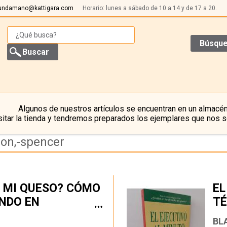
undamano@kattigara.com
Horario: lunes a sábado de 10 a 14 y de 17 a 20.
Búsque
Algunos de nuestros artículos se encuentran en un almacén
itar la tienda y tendremos preparados los ejemplares que nos s
son,-spencer
O MI QUESO? CÓMO
EL
NDO EN
TÉ
…
BL