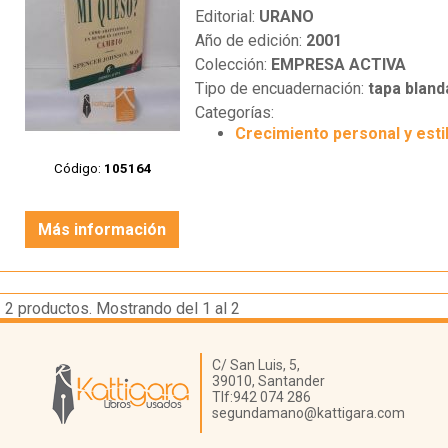
Editorial:
URANO
Año de edición:
2001
Colección:
EMPRESA ACTIVA
Tipo de encuadernación:
tapa bland
Categorías:
Crecimiento personal y esti
Código:
105164
Más información
2
productos. Mostrando del 1 al 2
Librería Kattigara
C/ San Luis, 5,
39010,
Santander
Tlf:
942 074 286
segundamano@kattigara.com