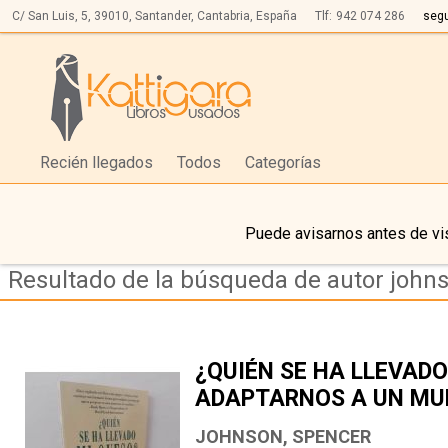
C/ San Luis, 5,
39010,
Santander, Cantabria, España
Tlf:
942 074 286
seg
Recién llegados
Todos
Categorías
Puede avisarnos antes de vis
Resultado de la búsqueda de autor john
¿QUIÉN SE HA LLEVAD
ADAPTARNOS A UN MU
CONSTANTE CAMBIO
JOHNSON, SPENCER