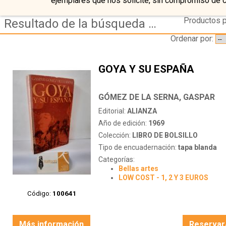
ejemplares que nos solicite, sin compromiso de 
Productos p
Resultado de la búsqueda de autor gomez-de-la-serna,-gaspar
Ordenar por:
GOYA Y SU ESPAÑA
GÓMEZ DE LA SERNA, GASPAR
Editorial:
ALIANZA
Año de edición:
1969
Colección:
LIBRO DE BOLSILLO
Tipo de encuadernación:
tapa blanda
Categorías:
Bellas artes
LOW COST - 1, 2 Y 3 EUROS
Código:
100641
Más información
Reservar