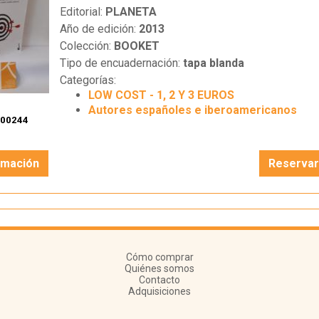
Editorial:
PLANETA
Año de edición:
2013
Colección:
BOOKET
Tipo de encuadernación:
tapa blanda
Categorías:
LOW COST - 1, 2 Y 3 EUROS
Autores españoles e iberoamericanos
100244
rmación
Reserva
Cómo comprar
Quiénes somos
Contacto
Adquisiciones