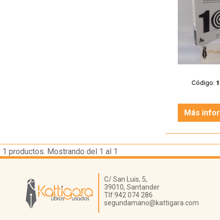
Código:
Más info
1
productos. Mostrando del 1 al 1
Librería Kattigara
C/ San Luis, 5,
39010,
Santander
Tlf:
942 074 286
segundamano@kattigara.com