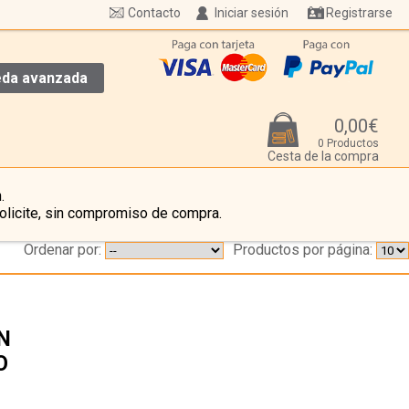
Contacto
Iniciar sesión
Registrarse
da avanzada
0,00€
0 Productos
Cesta de la compra
.
olicite, sin compromiso de compra.
Ordenar por:
Productos por página:
N
O
…