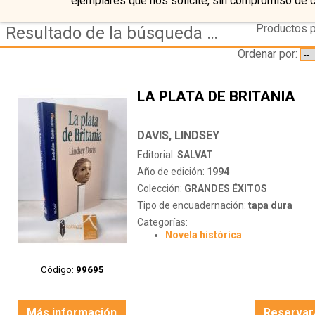
ejemplares que nos solicite, sin compromiso de 
Productos p
Resultado de la búsqueda de autor davis,-lindsey
Ordenar por:
LA PLATA DE BRITANIA
DAVIS, LINDSEY
Editorial:
SALVAT
Año de edición:
1994
Colección:
GRANDES ÉXITOS
Tipo de encuadernación:
tapa dura
Categorías:
Novela histórica
Código:
99695
Más información
Reservar