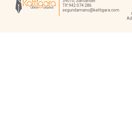
39010,
Santander
Tlf:
942 074 286
segundamano@kattigara.com
Ad