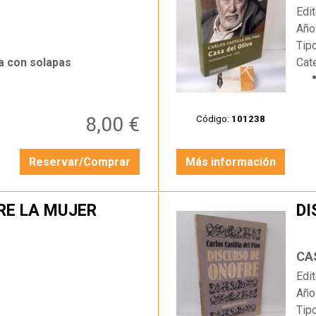
Edit
Año
Tip
a con solapas
Cat
8,00 €
Código:
101238
Reservar/Comprar
Más información
RE LA MUJER
DI
…
CA
Edit
Año
Tip