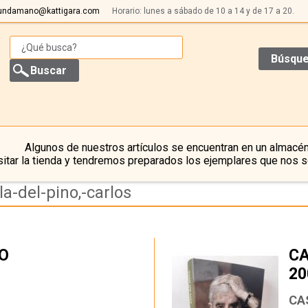
undamano@kattigara.com
Horario: lunes a sábado de 10 a 14 y de 17 a 20.
Búsque
Algunos de nuestros artículos se encuentran en un almacén
itar la tienda y tendremos preparados los ejemplares que nos s
a-del-pino,-carlos
TO
CA
20
…
CA