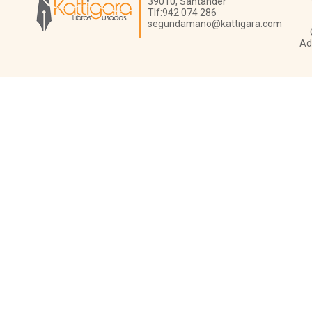
39010,
Santander
Tlf:
942 074 286
segundamano@kattigara.com
Ad