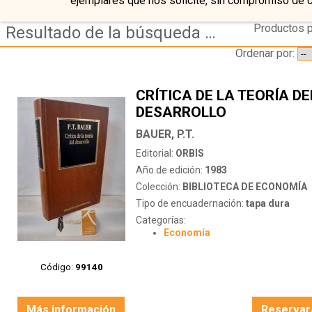
ejemplares que nos solicite, sin compromiso de 
Productos p
Resultado de la búsqueda de autor bauer,-p.t.
Ordenar por:
CRÍTICA DE LA TEORÍA DE
DESARROLLO
BAUER, P.T.
Editorial:
ORBIS
Año de edición:
1983
Colección:
BIBLIOTECA DE ECONOMÍA
Tipo de encuadernación:
tapa dura
Categorías:
Economía
Código:
99140
Más información
Reservar