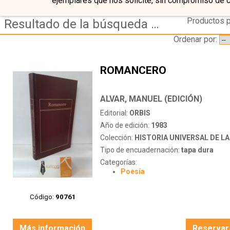
ejemplares que nos solicite, sin compromiso de 
Productos p
Resultado de la búsqueda de autor alvar,-manuel-(edicion)
Ordenar por:
ROMANCERO
ALVAR, MANUEL (EDICIÓN)
Editorial:
ORBIS
Año de edición:
1983
Colección:
HISTORIA UNIVERSAL DE LA 
Tipo de encuadernación:
tapa dura
Categorías:
Poesía
Código:
90761
Más información
Reservar