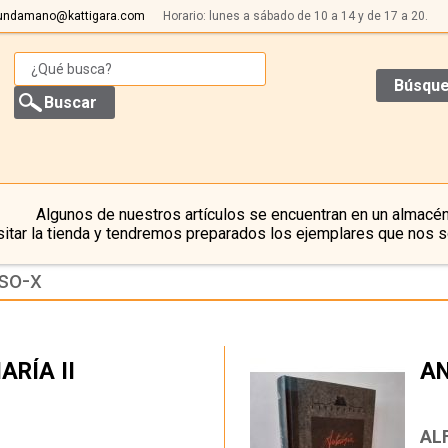
undamano@kattigara.com
Horario: lunes a sábado de 10 a 14 y de 17 a 20.
Búsque
Algunos de nuestros artículos se encuentran en un almacén
itar la tienda y tendremos preparados los ejemplares que nos s
so-x
RÍA II
A
…
AL