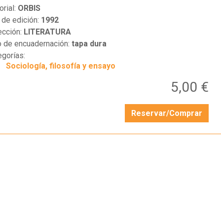
orial:
ORBIS
 de edición:
1992
ección:
LITERATURA
o de encuadernación:
tapa dura
egorías:
Sociología, filosofía y ensayo
5,00 €
Reservar/Comprar
…