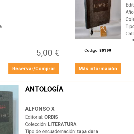
Edit
Año
Col
a
Tip
Cat
5,00 €
Código:
80199
Reservar/Comprar
Más información
ANTOLOGÍA
ALFONSO X
Editorial:
ORBIS
Colección:
LITERATURA
Tipo de encuadernación:
tapa dura