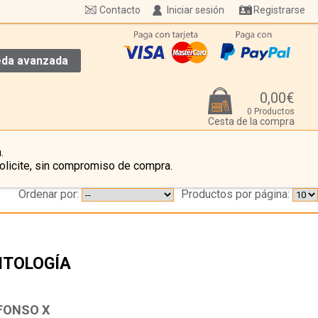
Contacto
Iniciar sesión
Registrarse
da avanzada
0,00€
0 Productos
Cesta de la compra
.
olicite, sin compromiso de compra.
Ordenar por:
Productos por página:
NTOLOGÍA
…
FONSO X