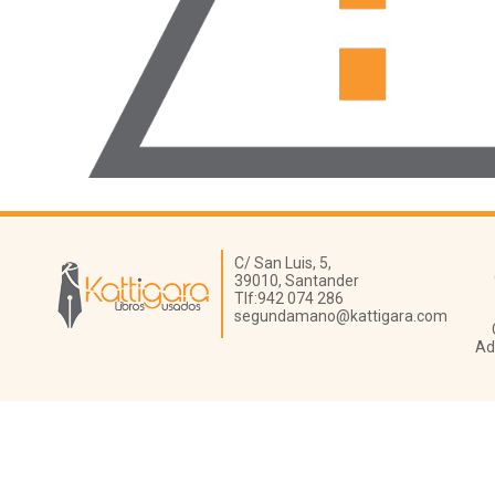
Librería Kattigara
C/ San Luis, 5,
39010,
Santander
Tlf:
942 074 286
segundamano@kattigara.com
Ad