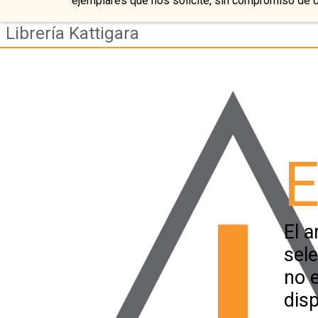
ejemplares que nos solicite, sin compromiso de 
Librería Kattigara
E
El a
sel
no 
disp