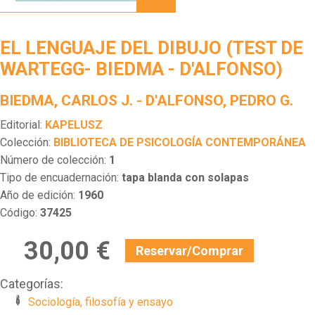
DEL
DIBUJO
(TEST
EL LENGUAJE DEL DIBUJO (TEST DE
DE
WARTEGG-
WARTEGG- BIEDMA - D'ALFONSO)
BIEDMA
-
BIEDMA, CARLOS J. - D'ALFONSO, PEDRO G.
D'ALFONSO)
Editorial:
KAPELUSZ
Colección:
BIBLIOTECA DE PSICOLOGÍA CONTEMPORÁNEA
Número de colección:
1
Tipo de encuadernación:
tapa blanda con solapas
Año de edición:
1960
Código:
37425
30,00 €
Reservar/Comprar
Categorías:
Sociología, filosofía y ensayo