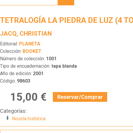
PIEDRA
DE LUZ
(4
TETRALOGÍA LA PIEDRA DE LUZ (4 T
TOMOS)
JACQ, CHRISTIAN
Editorial:
PLANETA
Colección:
BOOKET
Número de colección:
1001
Tipo de encuadernación:
tapa blanda
Año de edición:
2001
Código:
98603
15,00 €
Reservar/Comprar
Categorías:
Novela histórica