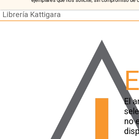
ejemplares que nos solicite, sin compromiso de 
Librería Kattigara
E
El a
sel
no 
disp