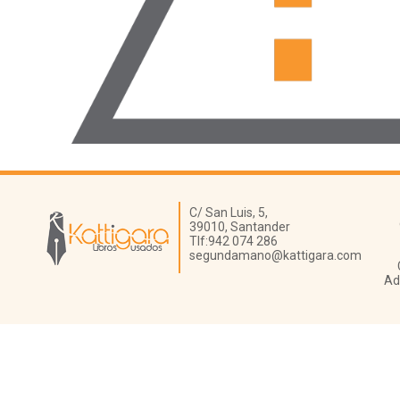
Librería Kattigara
C/ San Luis, 5,
39010,
Santander
Tlf:
942 074 286
segundamano@kattigara.com
Ad