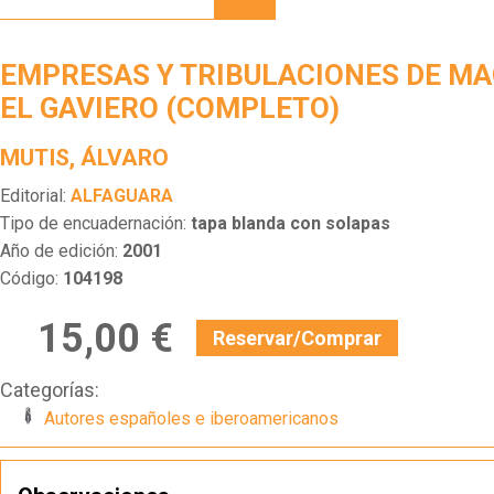
TRIBULACIONES
DE
MAQROLL
EMPRESAS Y TRIBULACIONES DE M
EL
GAVIERO
EL GAVIERO (COMPLETO)
(COMPLETO)
MUTIS, ÁLVARO
Editorial:
ALFAGUARA
Tipo de encuadernación:
tapa blanda con solapas
Año de edición:
2001
Código:
104198
15,00 €
Reservar/Comprar
Categorías:
Autores españoles e iberoamericanos