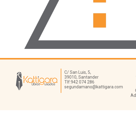
Librería Kattigara
C/ San Luis, 5,
39010,
Santander
Tlf:
942 074 286
segundamano@kattigara.com
Ad