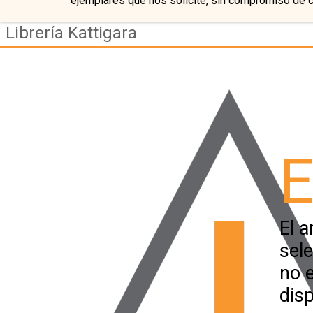
ejemplares que nos solicite, sin compromiso de 
Librería Kattigara
E
El a
sel
no 
disp