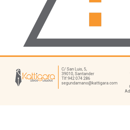
Librería Kattigara
C/ San Luis, 5,
39010,
Santander
Tlf:
942 074 286
segundamano@kattigara.com
Ad