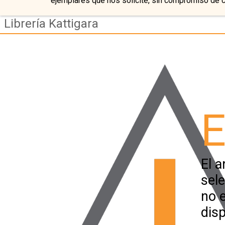
ejemplares que nos solicite, sin compromiso de 
Librería Kattigara
E
El a
sel
no 
disp