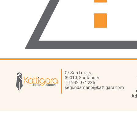
Librería Kattigara
C/ San Luis, 5,
39010,
Santander
Tlf:
942 074 286
segundamano@kattigara.com
Ad