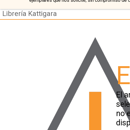
ejemplares que nos solicite, sin compromiso de 
Librería Kattigara
E
El a
sel
no 
disp