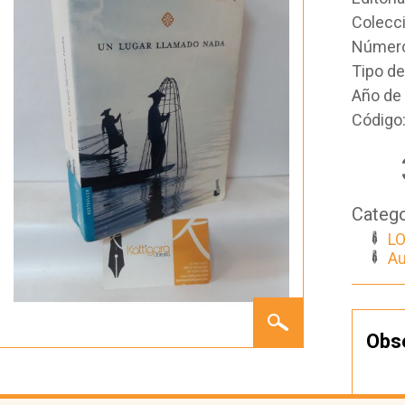
Colecc
Número
Tipo d
Año de 
Código
Catego
LO
Au
UN
LUGAR
Obs
LLAMADO
NADA