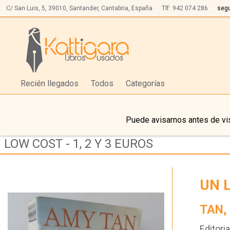
C/ San Luis, 5,
39010,
Santander, Cantabria, España
Tlf:
942 074 286
seg
Recién llegados
Todos
Categorías
Puede avisarnos antes de vis
LOW COST - 1, 2 Y 3 EUROS
UN 
TAN,
Editoria