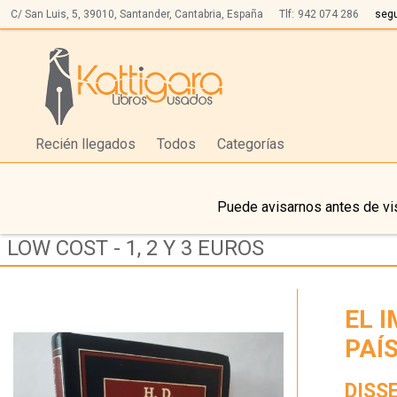
C/ San Luis, 5,
39010,
Santander, Cantabria, España
Tlf:
942 074 286
seg
Recién llegados
Todos
Categorías
Puede avisarnos antes de vis
LOW COST - 1, 2 Y 3 EUROS
EL 
PAÍ
DISSE