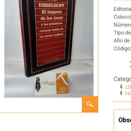
Editoria
Colecc
Número
Tipo d
Año de 
Código
Catego
LO
Hi
EL
IMPERIO
DE LOS
INCAS
Obs
Y LAS
PRIMITIVAS