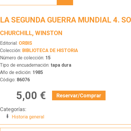
GUERRA
MUNDIAL
4.
LA SEGUNDA GUERRA MUNDIAL 4. S
SOLOS
CHURCHILL, WINSTON
Editorial:
ORBIS
Colección:
BIBLIOTECA DE HISTORIA
Número de colección:
15
Tipo de encuadernación:
tapa dura
Año de edición:
1985
Código:
86076
5,00 €
Reservar/Comprar
Categorías:
Historia general