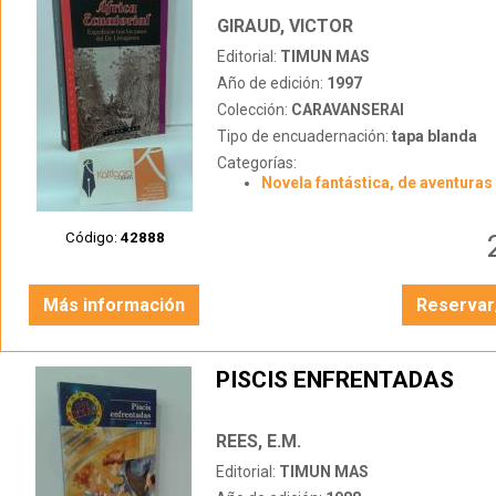
LOS PASOS DEL DR. LIVI
GIRAUD, VICTOR
Editorial:
TIMUN MAS
Año de edición:
1997
Colección:
CARAVANSERAI
Tipo de encuadernación:
tapa blanda
Categorías:
Novela fantástica, de aventuras 
Código:
42888
Más información
Reservar
PISCIS ENFRENTADAS
REES, E.M.
Editorial:
TIMUN MAS