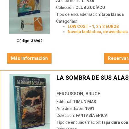
Año de edición:
1988
Colección:
CLUB ZODÍACO
Tipo de encuadernación:
tapa blanda
Categorías:
LOW COST - 1, 2 Y 3 EUROS
Novela fantástica, de aventuras 
Código:
36902
Más información
Reservar
LA SOMBRA DE SUS ALAS
FERGUSSON, BRUCE
Editorial:
TIMUN MAS
Año de edición:
1991
Colección:
FANTASÍA ÉPICA
Tipo de encuadernación:
tapa dura con s