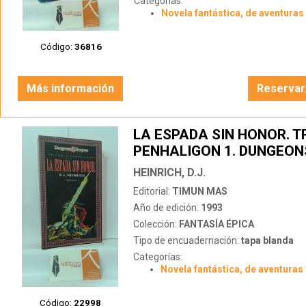
Categorías:
Novela fantástica, de aventuras 
Código:
36816
Más información
Reservar
LA ESPADA SIN HONOR. T
PENHALIGON 1. DUNGEON
DRAGONS
HEINRICH, D.J.
Editorial:
TIMUN MAS
Año de edición:
1993
Colección:
FANTASÍA ÉPICA
Tipo de encuadernación:
tapa blanda
Categorías:
Novela fantástica, de aventuras 
Código:
22998