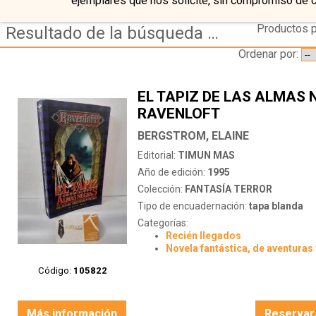
ejemplares que nos solicite, sin compromiso de 
Productos p
Resultado de la búsqueda de editorial timun-mas
Ordenar por:
EL TAPIZ DE LAS ALMAS 
RAVENLOFT
BERGSTROM, ELAINE
Editorial:
TIMUN MAS
Año de edición:
1995
Colección:
FANTASÍA TERROR
Tipo de encuadernación:
tapa blanda
Categorías:
Recién llegados
Novela fantástica, de aventuras 
Código:
105822
Más información
Reservar