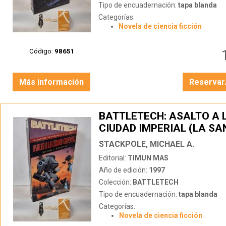
Tipo de encuadernación:
tapa blanda
Categorías:
Novela de ciencia ficción
Código:
98651
Más información
Reservar
BATTLETECH: ASALTO A 
CIUDAD IMPERIAL (LA SA
KERENSKY VOL 2)
STACKPOLE, MICHAEL A.
Editorial:
TIMUN MAS
Año de edición:
1997
Colección:
BATTLETECH
Tipo de encuadernación:
tapa blanda
Categorías:
Novela de ciencia ficción