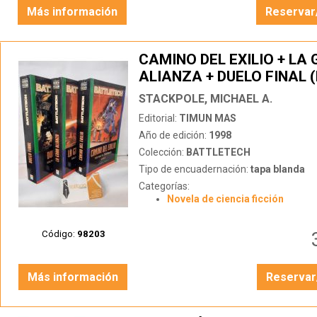
Más información
Reservar
CAMINO DEL EXILIO + LA
ALIANZA + DUELO FINAL (
LA ESPADA. 3 TOMOS)
STACKPOLE, MICHAEL A.
Editorial:
TIMUN MAS
Año de edición:
1998
Colección:
BATTLETECH
Tipo de encuadernación:
tapa blanda
Categorías:
Novela de ciencia ficción
Código:
98203
Más información
Reservar