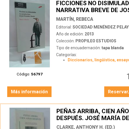
FICCIONES NO DISIMULAD
NARRATIVA BREVE DE JO
FERNÁNDEZ BREMÓN
MARTÍN, REBECA
Editorial:
SOCIEDAD MENÉNDEZ PELA
Año de edición:
2013
Colección:
PROPILEO ESTUDIOS
Tipo de encuadernación:
tapa blanda
Categorías:
Diccionarios, lingüística, ensay
Código:
56797
Más información
Reservar
PEÑAS ARRIBA, CIEN AÑ
DESPUÉS. JOSÉ MARÍA DE
CRÍTICA E INTERPRETAC
CLARKE, ANTHONY H. (ED.)