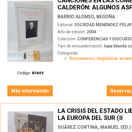
CANCIONES EN LAS COME
CALDERÓN: ALGUNOS AS
DE SU CANCIONERO TEAT
BARRIO ALONSO, BEGOÑA
Editorial:
SOCIEDAD MENÉNDEZ PELA
Año de edición:
2004
Colección:
CONFERENCIAS Y DISCURS
Tipo de encuadernación:
tapa blanda c
Categorías:
Diccionarios, lingüística, ensay
Código:
85849
Más información
Reservar
LA CRISIS DEL ESTADO LI
LA EUROPA DEL SUR (II
ENCUENTRO DE HISTORIA
SUÁREZ CORTINA, MANUEL (ED.)