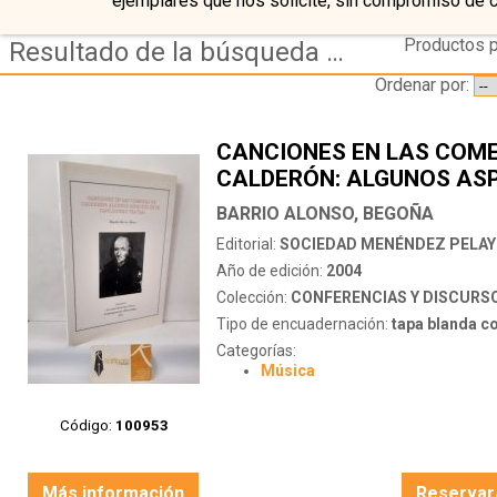
ejemplares que nos solicite, sin compromiso de 
Productos p
Resultado de la búsqueda de editorial sociedad-menendez-pelayo
Ordenar por:
CANCIONES EN LAS COME
CALDERÓN: ALGUNOS AS
DE SU CANCIONERO TEAT
BARRIO ALONSO, BEGOÑA
Editorial:
SOCIEDAD MENÉNDEZ PELA
Año de edición:
2004
Colección:
CONFERENCIAS Y DISCURS
Tipo de encuadernación:
tapa blanda c
Categorías:
Música
Código:
100953
Más información
Reservar