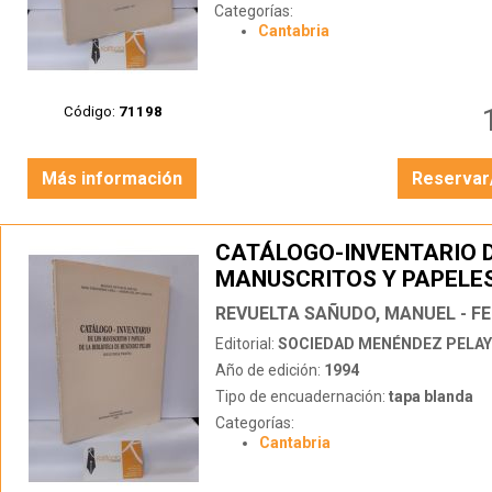
Categorías:
Cantabria
Código:
71198
Más información
Reservar
CATÁLOGO-INVENTARIO D
MANUSCRITOS Y PAPELES
BIBLIOTECA MENÉNDEZ 
(SEGUNDA PARTE)
Editorial:
SOCIEDAD MENÉNDEZ PELA
Año de edición:
1994
Tipo de encuadernación:
tapa blanda
Categorías:
Cantabria