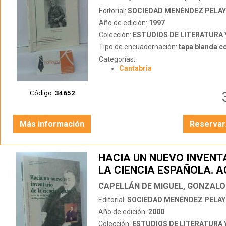
Editorial:
SOCIEDAD MENÉNDEZ PELA
Año de edición:
1997
Colección:
ESTUDIOS DE LITERATURA Y PENSAMIE
Tipo de encuadernación:
tapa blanda c
Categorías:
Cantabria
Código:
34652
Más información
Reservar
HACIA UN NUEVO INVENT
LA CIENCIA ESPAÑOLA. A
LAS IV JORNADAS DE HI
FILOSÓFICO
Editorial:
SOCIEDAD MENÉNDEZ PELA
Año de edición:
2000
Colección:
ESTUDIOS DE LITERATURA Y PENSAMIE