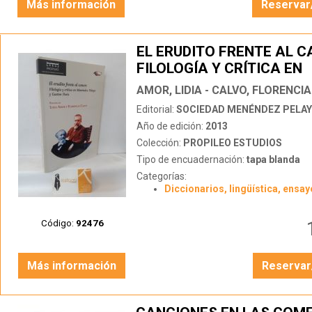
Más información
Reservar
EL ERUDITO FRENTE AL C
FILOLOGÍA Y CRÍTICA EN
MENÉNDEZ PELAYO Y GA
AMOR, LIDIA - CALVO, FLORENCIA
PARIS
Editorial:
SOCIEDAD MENÉNDEZ PELA
Año de edición:
2013
Colección:
PROPILEO ESTUDIOS
Tipo de encuadernación:
tapa blanda
Categorías:
Diccionarios, lingüística, ensay
Código:
92476
Más información
Reservar