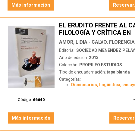
Más información
Reservar
EL ERUDITO FRENTE AL C
FILOLOGÍA Y CRÍTICA EN
MENÉNDEZ PELAYO Y GA
AMOR, LIDIA - CALVO, FLORENCIA
PARIS
Editorial:
SOCIEDAD MENÉNDEZ PELA
Año de edición:
2013
Colección:
PROPILEO ESTUDIOS
Tipo de encuadernación:
tapa blanda
Categorías:
Diccionarios, lingüística, ensay
Código:
66640
Más información
Reservar