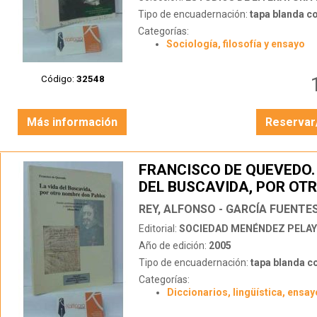
Tipo de encuadernación:
tapa blanda c
Categorías:
Sociología, filosofía y ensayo
Código:
32548
Más información
Reservar
FRANCISCO DE QUEVEDO.
DEL BUSCAVIDA, POR OT
NOMBRE DON PABLOS
REY, ALFONSO - GARCÍA FUENTE
Editorial:
SOCIEDAD MENÉNDEZ PELA
Año de edición:
2005
Tipo de encuadernación:
tapa blanda c
Categorías:
Diccionarios, lingüística, ensay