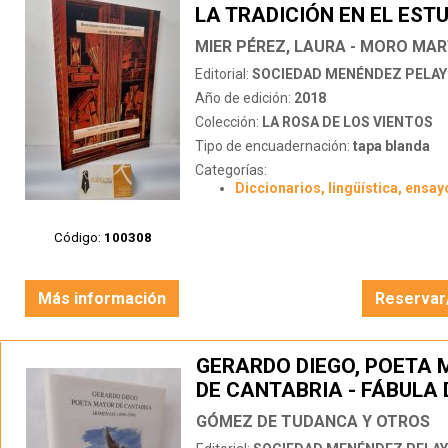
LA TRADICIÓN EN EL ESTU
LA LITERATURA
Editorial:
SOCIEDAD MENÉNDEZ PELA
Año de edición:
2018
Colección:
LA ROSA DE LOS VIENTOS
Tipo de encuadernación:
tapa blanda
Categorías:
Diccionarios, lingüística, ensay
Código:
100308
Más información
Reservar
GERARDO DIEGO, POETA
DE CANTABRIA - FÁBULA 
Y ZEDA
GÓMEZ DE TUDANCA Y OTROS