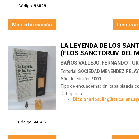
Código:
96099
Más información
Reservar
LA LEYENDA DE LOS SAN
(FLOS SANCTORUM DEL MS
LA BIBLIOTECA MENÉNDE
PELAYO)
Editorial:
SOCIEDAD MENÉNDEZ PELA
Año de edición:
2001
Tipo de encuadernación:
tapa blanda c
Categorías:
Diccionarios, lingüística, ensay
Código:
94565