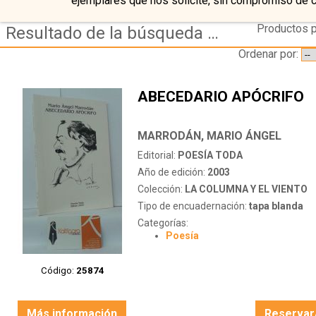
ejemplares que nos solicite, sin compromiso de 
Productos p
Resultado de la búsqueda de editorial poesia-toda
Ordenar por:
ABECEDARIO APÓCRIFO
MARRODÁN, MARIO ÁNGEL
Editorial:
POESÍA TODA
Año de edición:
2003
Colección:
LA COLUMNA Y EL VIENTO
Tipo de encuadernación:
tapa blanda
Categorías:
Poesía
Código:
25874
Más información
Reservar