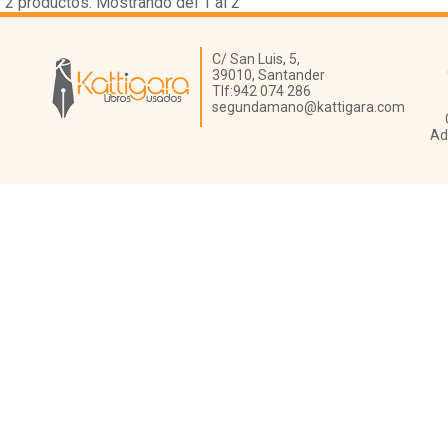
2
productos. Mostrando del 1 al 2
Librería Kattigara
C/ San Luis, 5,
39010,
Santander
Tlf:
942 074 286
segundamano@kattigara.com
Ad