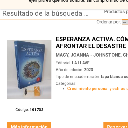
ejemplares que nos solicite, sin compromiso de 
Productos p
Resultado de la búsqueda de editorial la-llave
Ordenar por:
ESPERANZA ACTIVA. CÓ
AFRONTAR EL DESASTRE
SIN VOLVERNOS LOCOS
MACY, JOANNA - JOHNSTONE, C
Editorial:
LA LLAVE
Año de edición:
2023
Tipo de encuadernación:
tapa blanda c
Categorías:
Crecimiento personal y estilos 
Código:
101732
Más información
Reservar