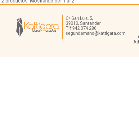
2
productos. Mostrando del 1 al 2
Librería Kattigara
C/ San Luis, 5,
39010,
Santander
Tlf:
942 074 286
segundamano@kattigara.com
Ad