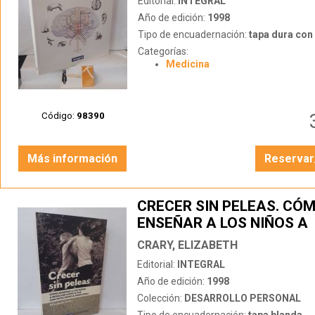
Editorial:
INTEGRAL
Año de edición:
1998
Tipo de encuadernación:
tapa dura con s
Categorías:
Medicina
Código:
98390
Más información
Reservar
CRECER SIN PELEAS. CÓ
ENSEÑAR A LOS NIÑOS A
RESOLVER CONFLICTOS 
CRARY, ELIZABETH
INTELIGENCIA EMOCIONA
Editorial:
INTEGRAL
Año de edición:
1998
Colección:
DESARROLLO PERSONAL