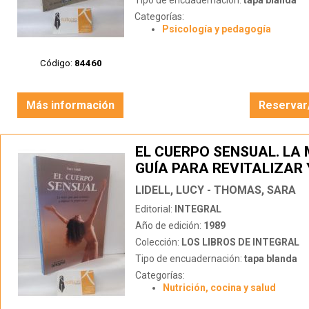
Tipo de encuadernación:
tapa blanda
Categorías:
Psicología y pedagogía
Código:
84460
Más información
Reservar
EL CUERPO SENSUAL. LA
GUÍA PARA REVITALIZAR 
DISFRUTAR TU PROPIO C
LIDELL, LUCY - THOMAS, SARA
Editorial:
INTEGRAL
Año de edición:
1989
Colección:
LOS LIBROS DE INTEGRAL
Tipo de encuadernación:
tapa blanda
Categorías:
Nutrición, cocina y salud