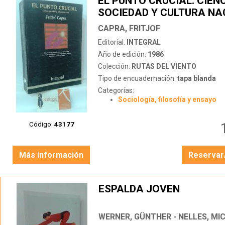
EL PUNTO CRUCIAL. CIENC
SOCIEDAD Y CULTURA NA
CAPRA, FRITJOF
Editorial:
INTEGRAL
Año de edición:
1986
Colección:
RUTAS DEL VIENTO
Tipo de encuadernación:
tapa blanda
Categorías:
Sociología, filosofía y ensayo
Código:
43177
Más información
Reservar
ESPALDA JOVEN
WERNER, GÜNTHER - NELLES, MI