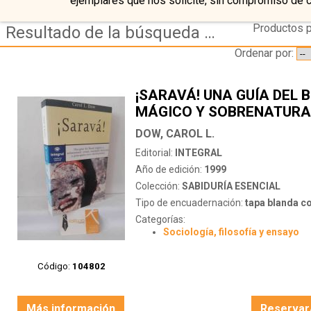
ejemplares que nos solicite, sin compromiso de 
Productos p
Resultado de la búsqueda de editorial integral
Ordenar por:
¡SARAVÁ! UNA GUÍA DEL 
MÁGICO Y SOBRENATURA
DOW, CAROL L.
Editorial:
INTEGRAL
Año de edición:
1999
Colección:
SABIDURÍA ESENCIAL
Tipo de encuadernación:
tapa blanda c
Categorías:
Sociología, filosofía y ensayo
Código:
104802
Más información
Reservar