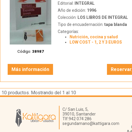
Editorial:
INTEGRAL
Año de edición:
1996
Colección:
LOS LIBROS DE INTEGRAL
Tipo de encuadernación:
tapa blanda
Categorías:
Nutrición, cocina y salud
LOW COST - 1, 2 Y 3 EUROS
Código:
38987
Más información
Reservar
10
productos. Mostrando del 1 al 10
Librería Kattigara
C/ San Luis, 5,
39010,
Santander
Tlf:
942 074 286
segundamano@kattigara.com
Ad