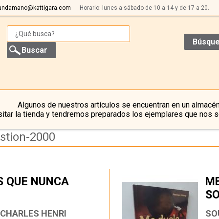
undamano@kattigara.com
Horario: lunes a sábado de 10 a 14 y de 17 a 20.
Búsque
Algunos de nuestros artículos se encuentran en un almacén
itar la tienda y tendremos preparados los ejemplares que nos s
estion-2000
OS QUE NUNCA
ME
SO
…
T
 CHARLES HENRI
SO