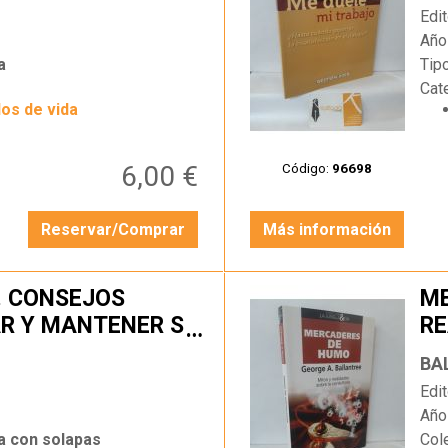
Edit
Año
a
Tip
Cat
los de vida
6,00 €
Código:
96698
Reservar/Comprar
Más información
. CONSEJOS
ME
AR Y MANTENER SU
RE
…
BA
Edit
Año
a con solapas
Col