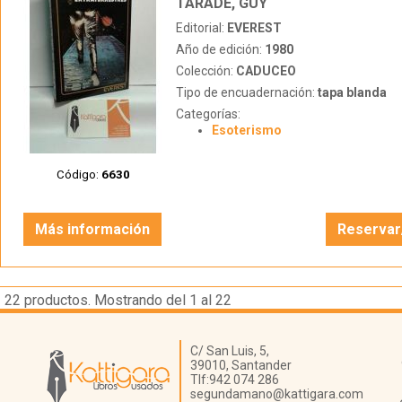
TARADE, GUY
Editorial:
EVEREST
Año de edición:
1980
Colección:
CADUCEO
Tipo de encuadernación:
tapa blanda
Categorías:
Esoterismo
Código:
6630
Más información
Reservar
22
productos. Mostrando del 1 al 22
Librería Kattigara
C/ San Luis, 5,
39010,
Santander
Tlf:
942 074 286
segundamano@kattigara.com