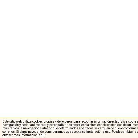
Este sitio web utiliza cookies propias y de terceros para recopilar información estadística sobre
navegación y poder así mejorar y personalizar su experiencia ofreciéndole contenidos de su int
más rápida la navegación evitando que determinados apartados se carguen de nuevo conforme e
con ellos. Si sigue navegando, consideramos que acepta su instalación y uso. Puede cambiar la 
obtener más información
‘aquí’
.