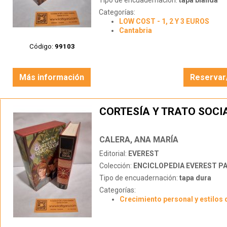
Tipo de encuadernación:
tapa blanda
Categorías:
LOW COST - 1, 2 Y 3 EUROS
Cantabria
Código:
99103
Más información
Reservar
CORTESÍA Y TRATO SOCI
CALERA, ANA MARÍA
Editorial:
EVEREST
Colección:
ENCICLOPEDIA EVEREST PAR
Tipo de encuadernación:
tapa dura
Categorías:
Crecimiento personal y estilos 