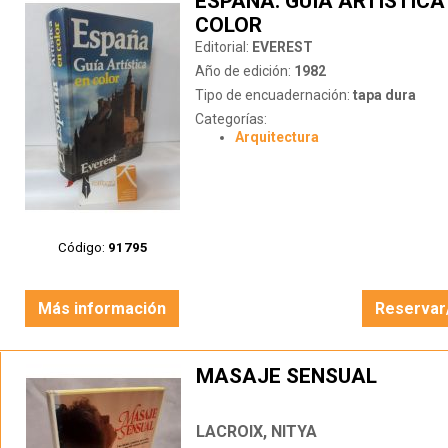
ESPAÑA. GUÍA ARTÍSTICA
COLOR
Editorial:
EVEREST
Año de edición:
1982
Tipo de encuadernación:
tapa dura
Categorías:
Arquitectura
Código:
91795
Más información
Reservar
MASAJE SENSUAL
LACROIX, NITYA