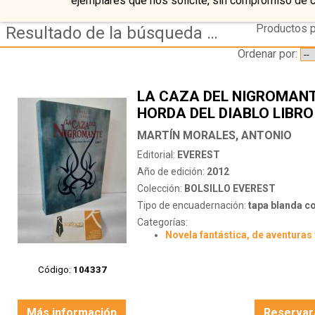
ejemplares que nos solicite, sin compromiso de 
Productos p
Resultado de la búsqueda de editorial everest
Ordenar por:
LA CAZA DEL NIGROMANT
HORDA DEL DIABLO LIBRO 
MARTÍN MORALES, ANTONIO
Editorial:
EVEREST
Año de edición:
2012
Colección:
BOLSILLO EVEREST
Tipo de encuadernación:
tapa blanda c
Categorías:
Novela fantástica, de aventuras 
Código:
104337
Más información
Reservar