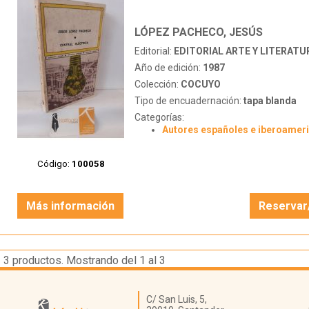
LÓPEZ PACHECO, JESÚS
Editorial:
EDITORIAL ARTE Y LITERATU
Año de edición:
1987
Colección:
COCUYO
Tipo de encuadernación:
tapa blanda
Categorías:
Autores españoles e iberoamer
Código:
100058
Más información
Reservar
3
productos. Mostrando del 1 al 3
Librería Kattigara
C/ San Luis, 5,