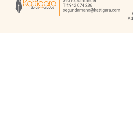
39010,
Santander
Tlf:
942 074 286
segundamano@kattigara.com
Ad