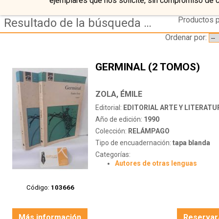
ejemplares que nos solicite, sin compromiso de 
Productos p
Resultado de la búsqueda de editorial editorial-arte-y-literatura
Ordenar por:
GERMINAL (2 TOMOS)
ZOLA, ÉMILE
Editorial:
EDITORIAL ARTE Y LITERATU
Año de edición:
1990
Colección:
RELÁMPAGO
Tipo de encuadernación:
tapa blanda
Categorías:
Autores de otras lenguas
Código:
103666
Más información
Reservar