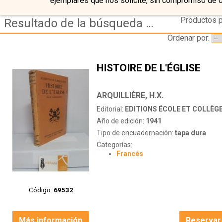
ejemplares que nos solicite, sin compromiso de 
Productos p
Resultado de la búsqueda de editorial editions-ecole-et-college,-paris
Ordenar por:
HISTOIRE DE L'ÉGLISE
ARQUILLIÈRE, H.X.
Editorial:
EDITIONS ÉCOLE ET COLLÈGE
Año de edición:
1941
Tipo de encuadernación:
tapa dura
Categorías:
Francés
Código:
69532
Más información
Reservar