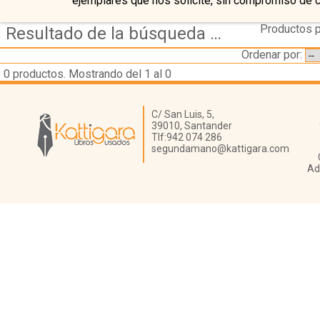
ejemplares que nos solicite, sin compromiso de 
Productos p
Resultado de la búsqueda de editorial donostiarra
Ordenar por:
0
productos. Mostrando del 1 al 0
Librería Kattigara
C/ San Luis, 5,
39010,
Santander
Tlf:
942 074 286
segundamano@kattigara.com
Ad