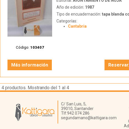
Editorial:
AYUNTAMIENTO DE NOJA
Año de edición:
1987
Tipo de encuadernación:
tapa blanda c
Categorías:
Cantabria
Código:
103407
Más información
Reservar
4
productos. Mostrando del 1 al 4
Librería Kattigara
C/ San Luis, 5,
39010,
Santander
Tlf:
942 074 286
segundamano@kattigara.com
Ad