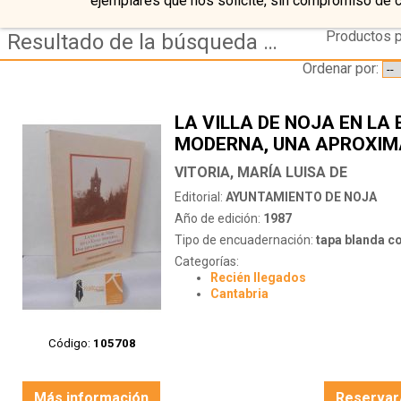
ejemplares que nos solicite, sin compromiso de 
Productos p
Resultado de la búsqueda de editorial ayuntamiento-de-noja
Ordenar por:
LA VILLA DE NOJA EN LA
MODERNA, UNA APROXIM
VITORIA, MARÍA LUISA DE
Editorial:
AYUNTAMIENTO DE NOJA
Año de edición:
1987
Tipo de encuadernación:
tapa blanda c
Categorías:
Recién llegados
Cantabria
Código:
105708
Más información
Reservar