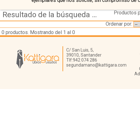
ejemplares que nos solicite, sin compromiso de 
Productos p
Resultado de la búsqueda de editorial ayuntamiento-de-cabezon-de-la-sal
Ordenar por:
0
productos. Mostrando del 1 al 0
Librería Kattigara
C/ San Luis, 5,
39010,
Santander
Tlf:
942 074 286
segundamano@kattigara.com
Ad