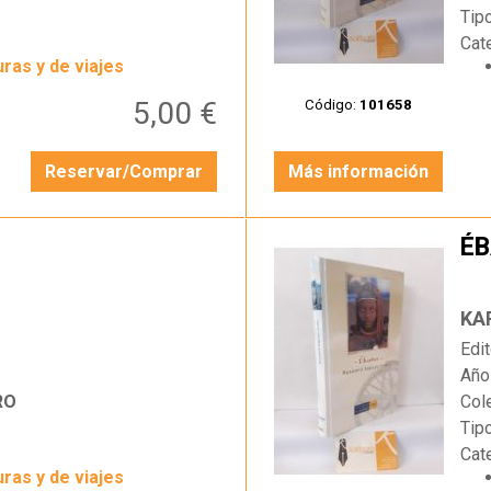
Tip
Cat
ras y de viajes
5,00 €
Código:
101658
Reservar/Comprar
Más información
É
…
KA
Edit
Año
RO
Col
Tip
Cat
ras y de viajes