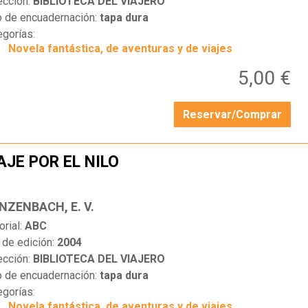
ección:
BIBLIOTECA DEL VIAJERO
o de encuadernación:
tapa dura
egorías:
Novela fantástica, de aventuras y de viajes
5,00 €
Reservar/Comprar
AJE POR EL NILO
…
NZENBACH, E. V.
orial:
ABC
 de edición:
2004
ección:
BIBLIOTECA DEL VIAJERO
o de encuadernación:
tapa dura
egorías:
Novela fantástica, de aventuras y de viajes