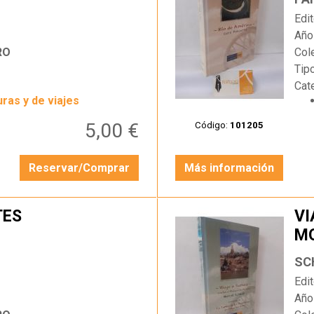
Edit
Año
RO
Col
Tip
Cat
ras y de viajes
5,00 €
Código:
101205
Reservar/Comprar
Más información
TES
VI
MO
…
SC
Edit
Año