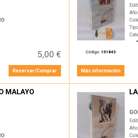
Edit
Año
RO
Col
Tip
Cat
5,00 €
Código:
101843
Reservar/Comprar
Más información
GO MALAYO
LA
…
GO
Edit
Año
RO
Col