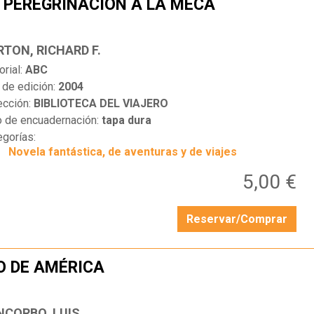
 PEREGRINACIÓN A LA MECA
…
RTON, RICHARD F.
orial:
ABC
 de edición:
2004
ección:
BIBLIOTECA DEL VIAJERO
o de encuadernación:
tapa dura
egorías:
Novela fantástica, de aventuras y de viajes
5,00 €
Reservar/Comprar
O DE AMÉRICA
…
NCORBO, LUIS