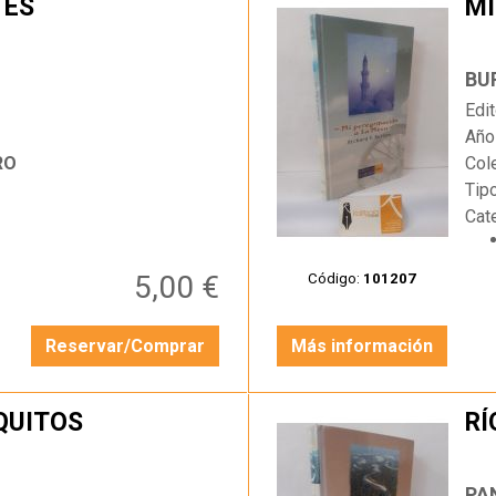
TES
MI
…
BU
Edit
Año
RO
Col
Tip
Cat
5,00 €
Código:
101207
Reservar/Comprar
Más información
QUITOS
RÍ
…
PA