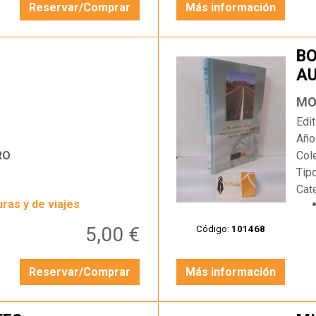
Reservar/Comprar
Más información
BO
AU
…
MO
Edit
Año
RO
Col
Tip
Cat
ras y de viajes
5,00 €
Código:
101468
Reservar/Comprar
Más información