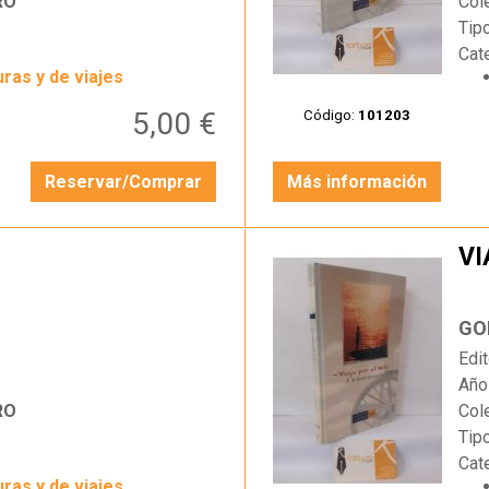
RO
Col
Tip
Cat
ras y de viajes
5,00 €
Código:
101203
Reservar/Comprar
Más información
VI
…
GO
Edit
Año
RO
Col
Tip
Cat
ras y de viajes