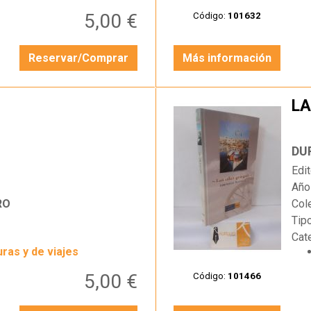
5,00 €
Código:
101632
Reservar/Comprar
Más información
LA
…
DU
Edit
Año
RO
Col
Tip
Cat
ras y de viajes
5,00 €
Código:
101466